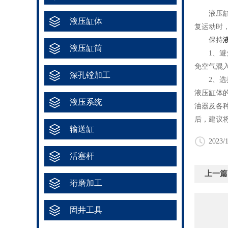
液压缸体
液压缸体
复运动时
保持
液压缸筒
1、避免
免空气混
深孔镗加工
2、选择
液压缸体
液压系统
油器及各
后，建议
输送缸
2023/1
活塞杆
上一篇
珩磨加工
固井工具