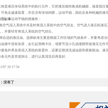
是液压传动系统中的执行元件，它把液压能转换成机械能，做直线往复
，可免去减速装置，并且没有传动间隙，运动平稳，因此在各种机械的液
液压缸体
运动平稳的措施有：
空气混入系统中并及时将混入系统中的空气排走。空气进入液压机液压
入，并要经常将混入系统的空气排出。
合适的液压油。选择标准主要是根据工作区域的气候条件，并要考虑当
的油液中混有杂质，会引起滑阀卡住，堵塞节流小孔或缝隙而使液压元件
种避免外界杂质混入系统的装置外，还要定期清洗滤油器和更换陈油。液
将各元件及管道拆出，进行认真清洗后再装好。
1/07 10:17:54
：没有了