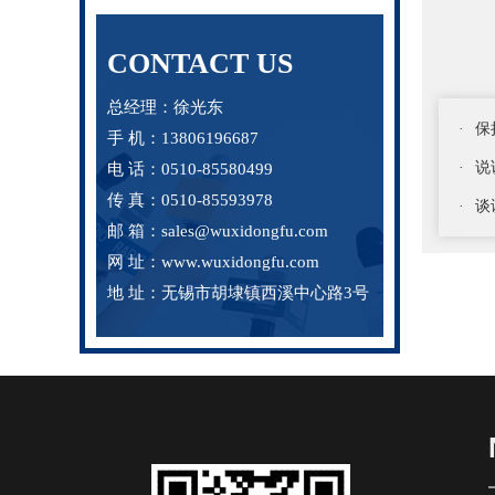
CONTACT US
总经理：徐光东
·
保
手 机：13806196687
·
说
电 话：0510-85580499
传 真：0510-85593978
·
谈
邮 箱：sales@wuxidongfu.com
网 址：www.wuxidongfu.com
地 址：无锡市胡埭镇西溪中心路3号